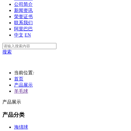
公司简介
新闻资讯
荣誉证书
联系我们
阿里巴巴
中文
EN
搜索
当前位置
:
首页
产品展示
羊毛球
产品展示
产品分类
海绵球