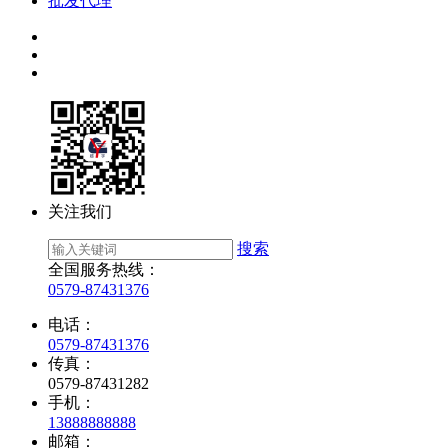
批发代理
关注我们
搜索
全国服务热线：
0579-87431376
电话：
0579-87431376
传真：
0579-87431282
手机：
13888888888
邮箱：