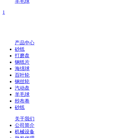
羊毛球
1
产品中心
砂纸
打磨盘
钢纸片
海绵球
百叶轮
钢丝轮
汽动盘
羊毛球
纱布卷
砂纸
关于我们
公司简介
机械设备