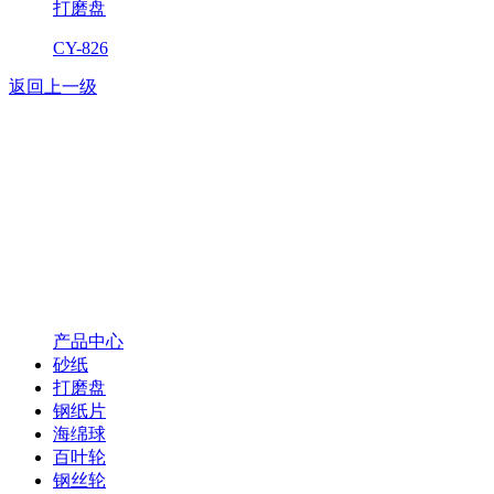
打磨盘
CY-826
返回上一级
产品中心
砂纸
打磨盘
钢纸片
海绵球
百叶轮
钢丝轮