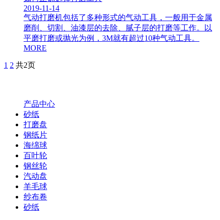
2019-11-14
气动打磨机包括了多种形式的气动工具，一般用于金属
磨削、切割、油漆层的去除、腻子层的打磨等工作。以
平磨打磨或抛光为例，3M就有超过10种气动工具。
MORE
1
2
共2页
产品中心
砂纸
打磨盘
钢纸片
海绵球
百叶轮
钢丝轮
汽动盘
羊毛球
纱布卷
砂纸